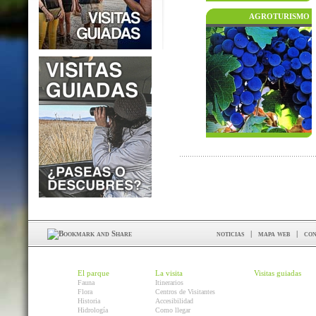
AGROTURISMO
noticias
|
mapa web
|
con
El parque
La visita
Visitas guiadas
Fauna
Itinerarios
Flora
Centros de Visitantes
Historia
Accesibilidad
Hidrología
Como llegar