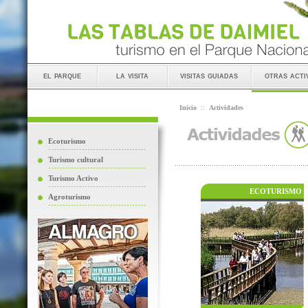
el parque
la visita
visitas guiadas
otras acti
Inicio
::
Actividades
Ecoturismo
Turismo cultural
Turismo Activo
ECOTURISMO
Agroturismo