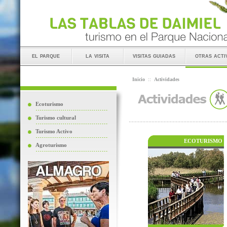
el parque
la visita
visitas guiadas
otras acti
Inicio
::
Actividades
Ecoturismo
Turismo cultural
Turismo Activo
ECOTURISMO
Agroturismo