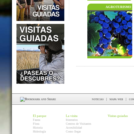
AGROTURISMO
noticias
|
mapa web
|
con
El parque
La visita
Visitas guiadas
Fauna
Itinerarios
Flora
Centros de Visitantes
Historia
Accesibilidad
Hidrología
Como llegar