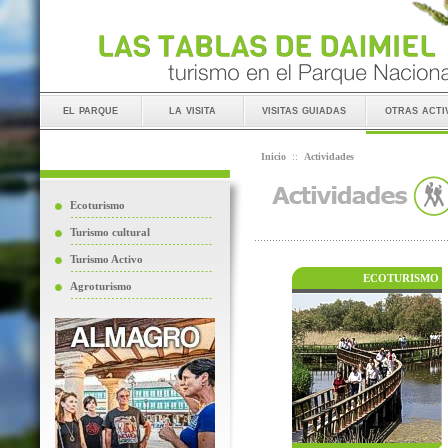
el parque
la visita
visitas guiadas
otras acti
Inicio
::
Actividades
Ecoturismo
Turismo cultural
Turismo Activo
ECOTURISMO
Agroturismo