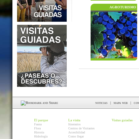
AGROTURISMO
noticias
|
mapa web
|
con
El parque
La visita
Visitas guiadas
Fauna
Itinerarios
Flora
Centros de Visitantes
Historia
Accesibilidad
Hidrología
Como llegar