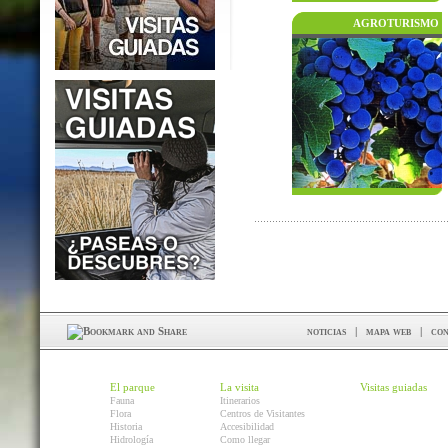
AGROTURISMO
noticias
|
mapa web
|
con
El parque
La visita
Visitas guiadas
Fauna
Itinerarios
Flora
Centros de Visitantes
Historia
Accesibilidad
Hidrología
Como llegar