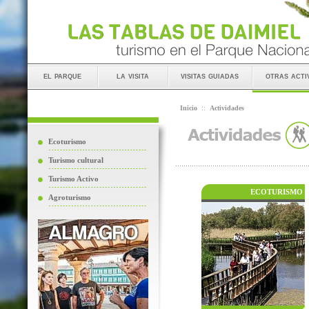
el parque
la visita
visitas guiadas
otras acti
Inicio
::
Actividades
Ecoturismo
Turismo cultural
Turismo Activo
ECOTURISMO
Agroturismo