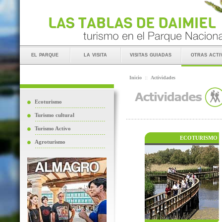
el parque
la visita
visitas guiadas
otras acti
Inicio
::
Actividades
Ecoturismo
Turismo cultural
Turismo Activo
ECOTURISMO
Agroturismo