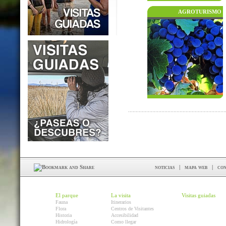
AGROTURISMO
noticias
|
mapa web
|
con
El parque
La visita
Visitas guiadas
Fauna
Itinerarios
Flora
Centros de Visitantes
Historia
Accesibilidad
Hidrología
Como llegar