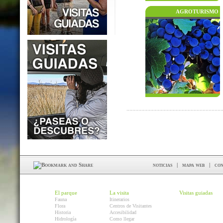
AGROTURISMO
noticias
|
mapa web
|
con
El parque
La visita
Visitas guiadas
Fauna
Itinerarios
Flora
Centros de Visitantes
Historia
Accesibilidad
Hidrología
Como llegar