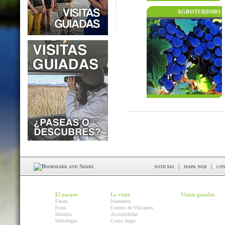
AGROTURISMO
noticias
|
mapa web
|
con
El parque
La visita
Visitas guiadas
Fauna
Itinerarios
Flora
Centros de Visitantes
Historia
Accesibilidad
Hidrología
Como llegar