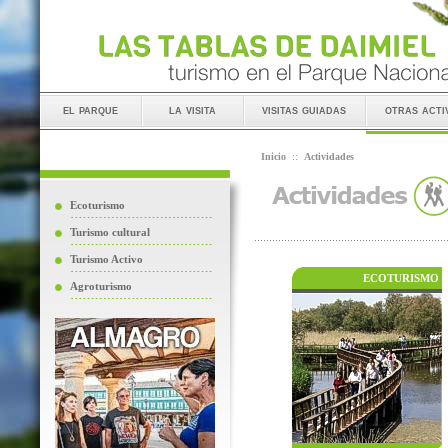
el parque
la visita
visitas guiadas
otras acti
Inicio
::
Actividades
Ecoturismo
Turismo cultural
Turismo Activo
ECOTURISMO
Agroturismo