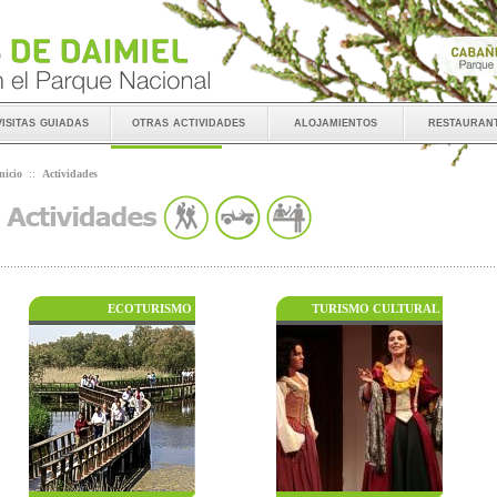
visitas guiadas
otras actividades
alojamientos
restauran
nicio
::
Actividades
ECOTURISMO
TURISMO CULTURAL