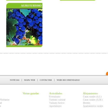
AGROTURISMO
noticias
|
mapa web
|
contactar
|
webs recomendadas
Visitas guiadas
Actividades
Alojamientos
Ecoturismo
Casas rurales (A.I.)
Visitantes
Turismo cultural
Casas rurales (A.H.)
ad
Turismo Activo
Hoteles
r
Agroturismo
Apartamentos rurales