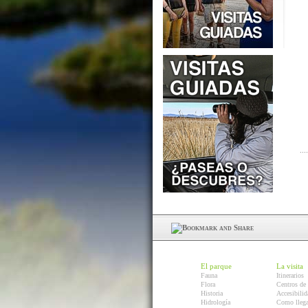
El parque
La visita
Fauna
Itinerarios
Flora
Centros de 
Historia
Accesibilid
Hidrología
Como llega