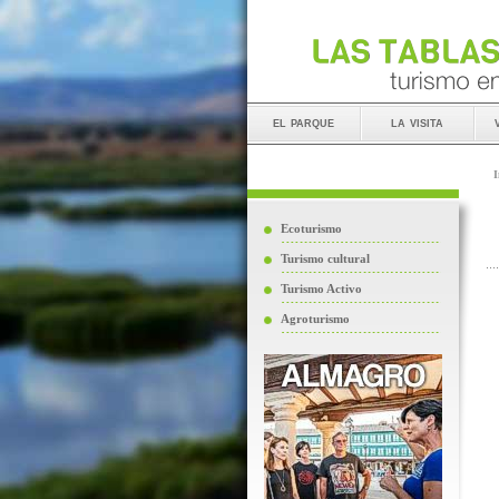
el parque
la visita
I
Ecoturismo
Turismo cultural
Turismo Activo
Agroturismo