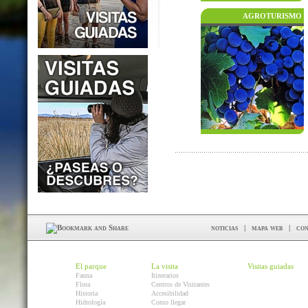
AGROTURISMO
noticias
|
mapa web
|
con
El parque
La visita
Visitas guiadas
Fauna
Itinerarios
Flora
Centros de Visitantes
Historia
Accesibilidad
Hidrología
Como llegar