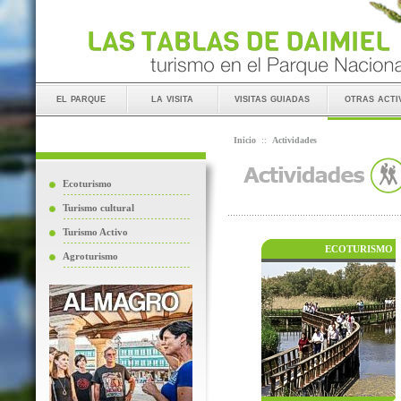
el parque
la visita
visitas guiadas
otras acti
Inicio
::
Actividades
Ecoturismo
Turismo cultural
Turismo Activo
ECOTURISMO
Agroturismo