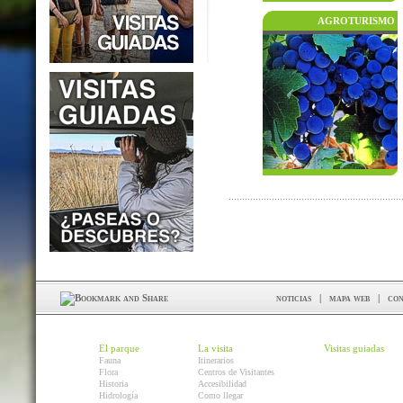
AGROTURISMO
noticias
|
mapa web
|
con
El parque
La visita
Visitas guiadas
Fauna
Itinerarios
Flora
Centros de Visitantes
Historia
Accesibilidad
Hidrología
Como llegar