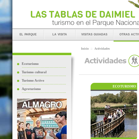
el parque
la visita
visitas guiadas
otras acti
Inicio
::
Actividades
Ecoturismo
Turismo cultural
Turismo Activo
ECOTURISMO
Agroturismo