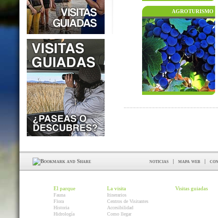
AGROTURISMO
noticias
|
mapa web
|
con
El parque
La visita
Visitas guiadas
Fauna
Itinerarios
Flora
Centros de Visitantes
Historia
Accesibilidad
Hidrología
Como llegar