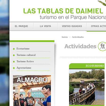
el parque
la visita
visitas guiadas
otras acti
Inicio
::
Actividades
Ecoturismo
Turismo cultural
Turismo Activo
ECOTURISMO
Agroturismo