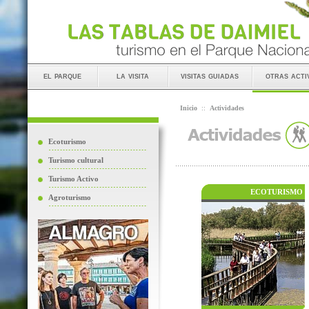
el parque
la visita
visitas guiadas
otras acti
Inicio
::
Actividades
Ecoturismo
Turismo cultural
Turismo Activo
ECOTURISMO
Agroturismo