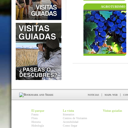
AGROTURISMO
noticias
|
mapa web
|
con
El parque
La visita
Visitas guiadas
Fauna
Itinerarios
Flora
Centros de Visitantes
Historia
Accesibilidad
Hidrología
Como llegar