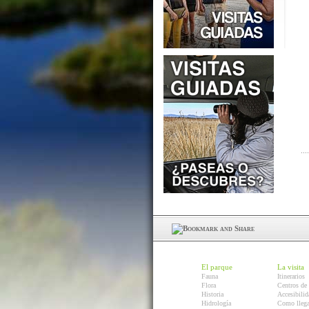
El parque
La visita
Fauna
Itinerarios
Flora
Centros de 
Historia
Accesibilid
Hidrología
Como llega