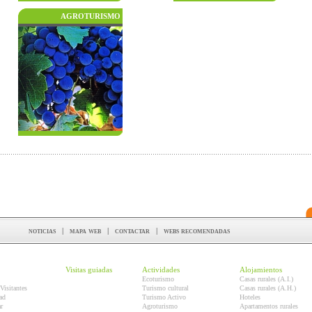
AGROTURISMO
noticias
|
mapa web
|
contactar
|
webs recomendadas
Visitas guiadas
Actividades
Alojamientos
Ecoturismo
Casas rurales (A.I.)
Visitantes
Turismo cultural
Casas rurales (A.H.)
ad
Turismo Activo
Hoteles
r
Agroturismo
Apartamentos rurales