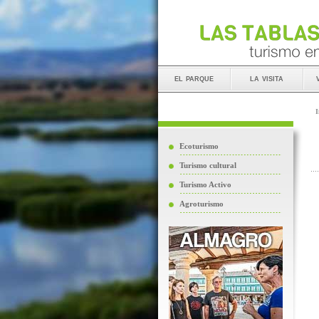
el parque
la visita
I
Ecoturismo
Turismo cultural
Turismo Activo
Agroturismo