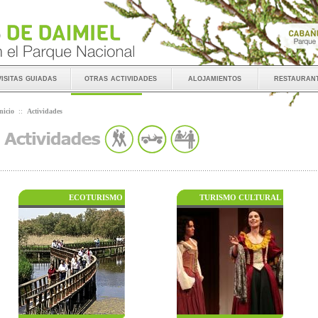
visitas guiadas
otras actividades
alojamientos
restauran
nicio
::
Actividades
ECOTURISMO
TURISMO CULTURAL