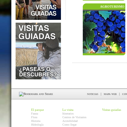
AGROTURISMO
noticias
|
mapa web
|
con
El parque
La visita
Visitas guiadas
Fauna
Itinerarios
Flora
Centros de Visitantes
Historia
Accesibilidad
Hidrología
Como llegar