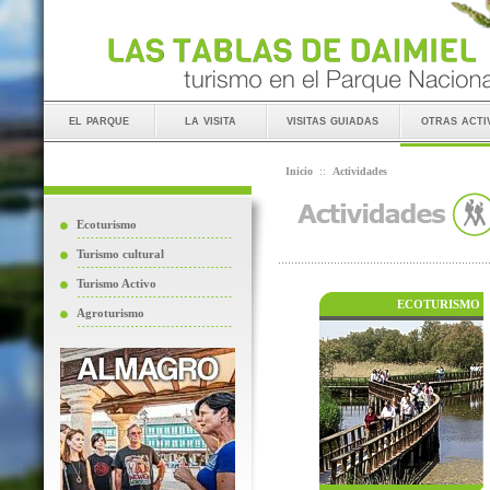
el parque
la visita
visitas guiadas
otras acti
Inicio
::
Actividades
Ecoturismo
Turismo cultural
Turismo Activo
ECOTURISMO
Agroturismo