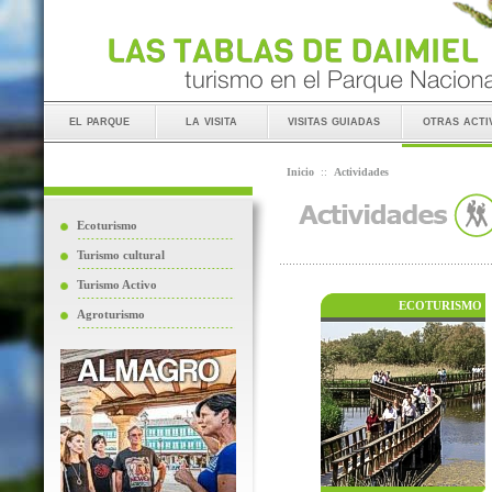
el parque
la visita
visitas guiadas
otras acti
Inicio
::
Actividades
Ecoturismo
Turismo cultural
Turismo Activo
ECOTURISMO
Agroturismo