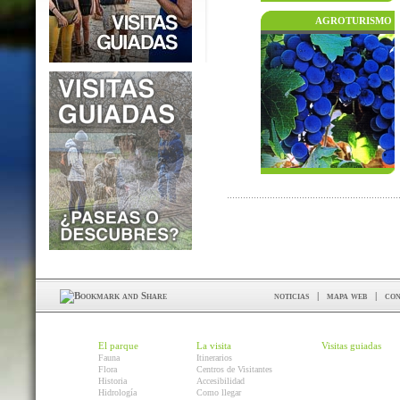
AGROTURISMO
noticias
|
mapa web
|
con
El parque
La visita
Visitas guiadas
Fauna
Itinerarios
Flora
Centros de Visitantes
Historia
Accesibilidad
Hidrología
Como llegar