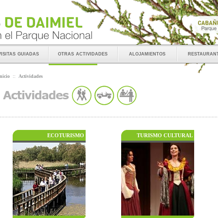
visitas guiadas
otras actividades
alojamientos
restauran
nicio
::
Actividades
ECOTURISMO
TURISMO CULTURAL