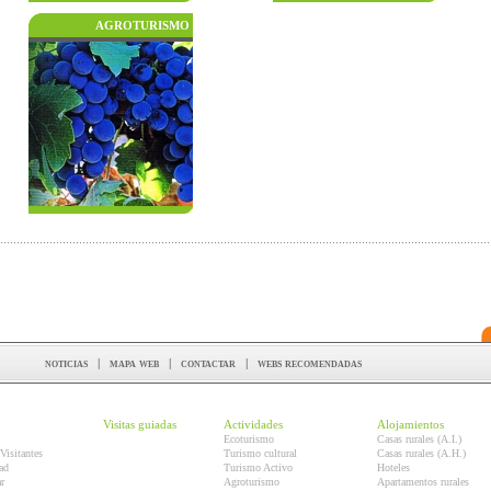
AGROTURISMO
noticias
|
mapa web
|
contactar
|
webs recomendadas
Visitas guiadas
Actividades
Alojamientos
Ecoturismo
Casas rurales (A.I.)
Visitantes
Turismo cultural
Casas rurales (A.H.)
ad
Turismo Activo
Hoteles
r
Agroturismo
Apartamentos rurales