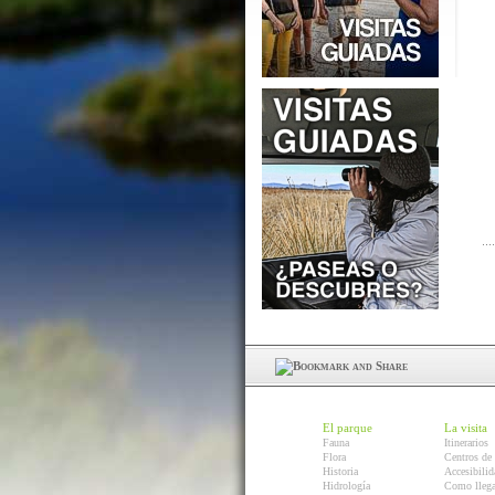
El parque
La visita
Fauna
Itinerarios
Flora
Centros de 
Historia
Accesibilid
Hidrología
Como llega