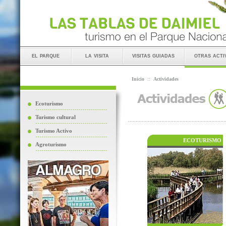
el parque
la visita
visitas guiadas
otras acti
Inicio
::
Actividades
Ecoturismo
Turismo cultural
Turismo Activo
ECOTURISMO
Agroturismo