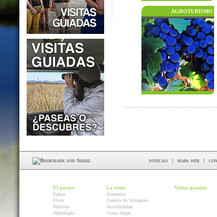
AGROTURISMO
noticias
|
mapa web
|
con
El parque
La visita
Visitas guiadas
Fauna
Itinerarios
Flora
Centros de Visitantes
Historia
Accesibilidad
Hidrología
Como llegar