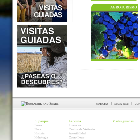
AGROTURISMO
noticias
|
mapa web
|
con
El parque
La visita
Visitas guiadas
Fauna
Itinerarios
Flora
Centros de Visitantes
Historia
Accesibilidad
Hidrología
Como llegar