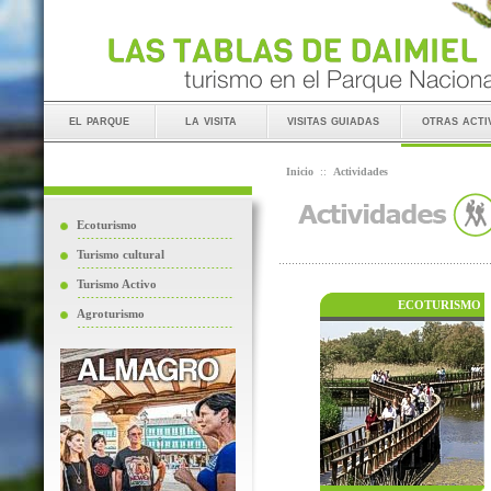
el parque
la visita
visitas guiadas
otras acti
Inicio
::
Actividades
Ecoturismo
Turismo cultural
Turismo Activo
ECOTURISMO
Agroturismo