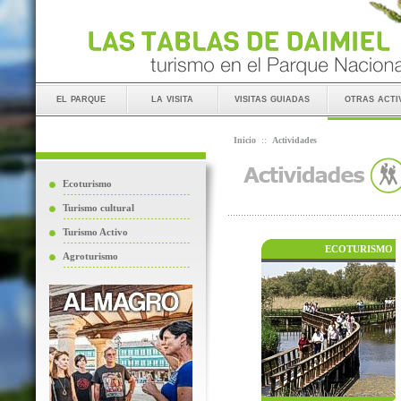
el parque
la visita
visitas guiadas
otras acti
Inicio
::
Actividades
Ecoturismo
Turismo cultural
Turismo Activo
ECOTURISMO
Agroturismo