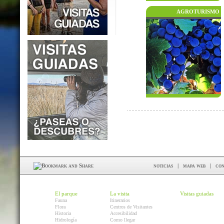
AGROTURISMO
noticias
|
mapa web
|
con
El parque
La visita
Visitas guiadas
Fauna
Itinerarios
Flora
Centros de Visitantes
Historia
Accesibilidad
Hidrología
Como llegar