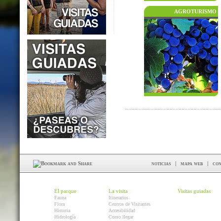
AGROTURISMO
noticias
|
mapa web
|
con
El parque
La visita
Visitas guiadas
Fauna
Itinerarios
Flora
Centros de Visitantes
Historia
Accesibilidad
Hidrología
Como llegar