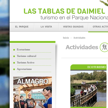
el parque
la visita
visitas guiadas
otras acti
Inicio
::
Actividades
Ecoturismo
Turismo cultural
Turismo Activo
ECOTURISMO
Agroturismo