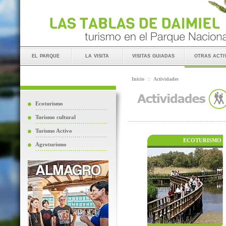
el parque
la visita
visitas guiadas
otras acti
Inicio
::
Actividades
Ecoturismo
Turismo cultural
Turismo Activo
ECOTURISMO
Agroturismo