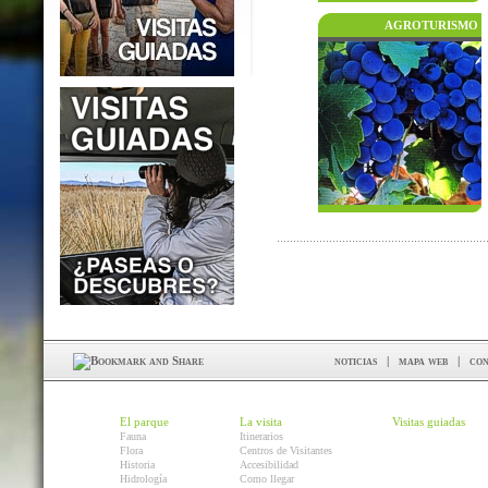
AGROTURISMO
noticias
|
mapa web
|
con
El parque
La visita
Visitas guiadas
Fauna
Itinerarios
Flora
Centros de Visitantes
Historia
Accesibilidad
Hidrología
Como llegar