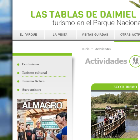
el parque
la visita
visitas guiadas
otras acti
Inicio
::
Actividades
Ecoturismo
Turismo cultural
Turismo Activo
ECOTURISMO
Agroturismo