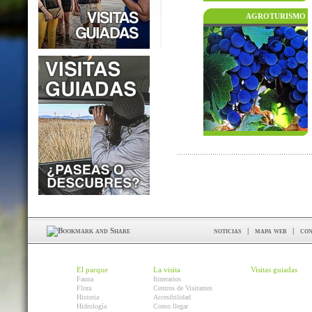
AGROTURISMO
noticias
|
mapa web
|
con
El parque
La visita
Visitas guiadas
Fauna
Itinerarios
Flora
Centros de Visitantes
Historia
Accesibilidad
Hidrología
Como llegar