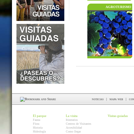
AGROTURISMO
noticias
|
mapa web
|
con
El parque
La visita
Visitas guiadas
Fauna
Itinerarios
Flora
Centros de Visitantes
Historia
Accesibilidad
Hidrología
Como llegar