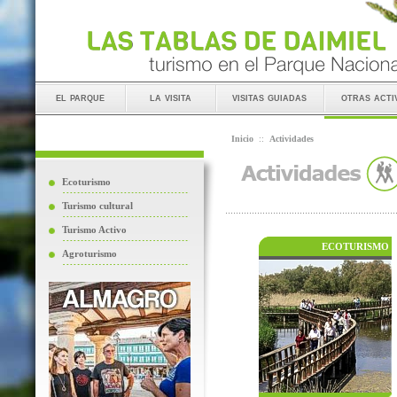
el parque
la visita
visitas guiadas
otras acti
Inicio
::
Actividades
Ecoturismo
Turismo cultural
Turismo Activo
ECOTURISMO
Agroturismo