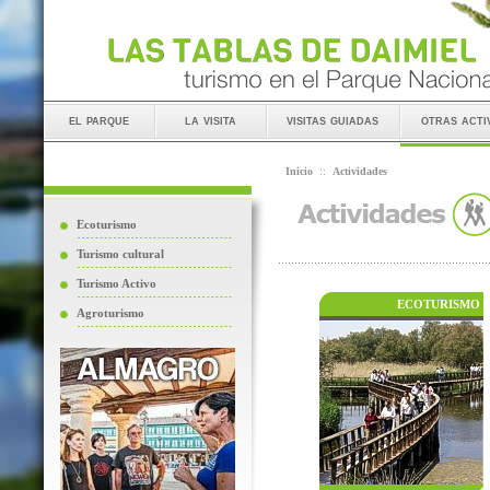
el parque
la visita
visitas guiadas
otras acti
Inicio
::
Actividades
Ecoturismo
Turismo cultural
Turismo Activo
ECOTURISMO
Agroturismo