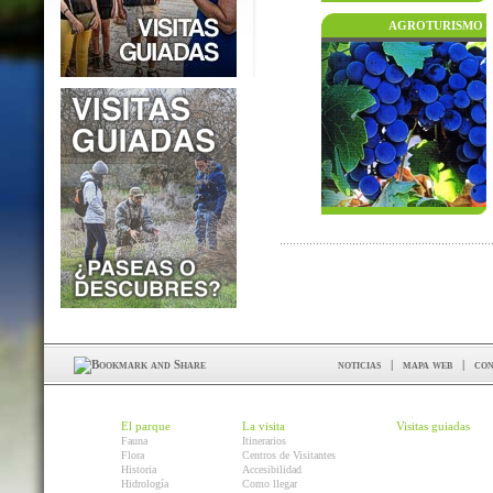
AGROTURISMO
noticias
|
mapa web
|
con
El parque
La visita
Visitas guiadas
Fauna
Itinerarios
Flora
Centros de Visitantes
Historia
Accesibilidad
Hidrología
Como llegar