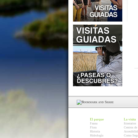
El parque
La visita
Fauna
Itinerarios
Flora
Centros de 
Historia
Accesibilid
Hidrología
Como llega