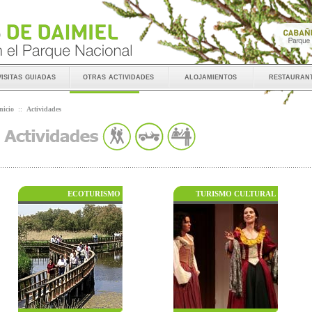
visitas guiadas
otras actividades
alojamientos
restauran
nicio
::
Actividades
ECOTURISMO
TURISMO CULTURAL