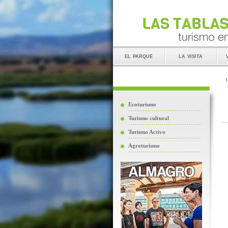
el parque
la visita
I
Ecoturismo
Turismo cultural
Turismo Activo
Agroturismo