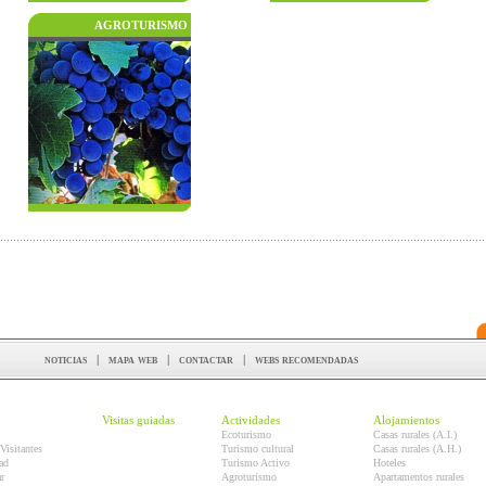
AGROTURISMO
noticias
|
mapa web
|
contactar
|
webs recomendadas
Visitas guiadas
Actividades
Alojamientos
Ecoturismo
Casas rurales (A.I.)
Visitantes
Turismo cultural
Casas rurales (A.H.)
ad
Turismo Activo
Hoteles
r
Agroturismo
Apartamentos rurales