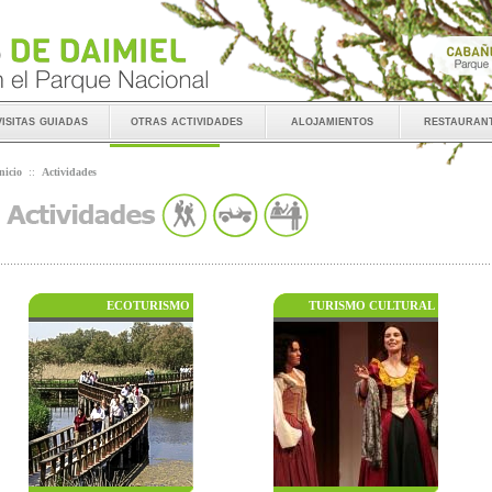
visitas guiadas
otras actividades
alojamientos
restauran
nicio
::
Actividades
ECOTURISMO
TURISMO CULTURAL