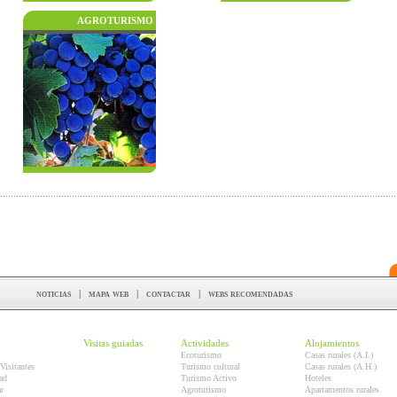
AGROTURISMO
noticias
|
mapa web
|
contactar
|
webs recomendadas
Visitas guiadas
Actividades
Alojamientos
Ecoturismo
Casas rurales (A.I.)
Visitantes
Turismo cultural
Casas rurales (A.H.)
ad
Turismo Activo
Hoteles
r
Agroturismo
Apartamentos rurales